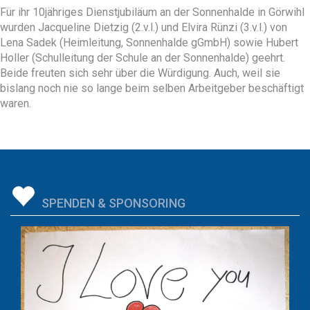
Für ihr 10jähriges Dienstjubiläum an der Sonnenhalde in Görwihl
wurden Jacqueline Dietzig (2.v.l.) und Elvira Rünzi (3.v.l.) von
Lena Sadek (Heimleitung, Sonnenhalde gGmbH) sowie Hubert
Holler (Schulleitung der Schule an der Sonnenhalde) geehrt.
Beide freuten sich sehr über die Würdigung. Auch, weil sie
bislang noch nie so lange beim selben Arbeitgeber beschäftigt
waren.
SPENDEN & SPONSORING